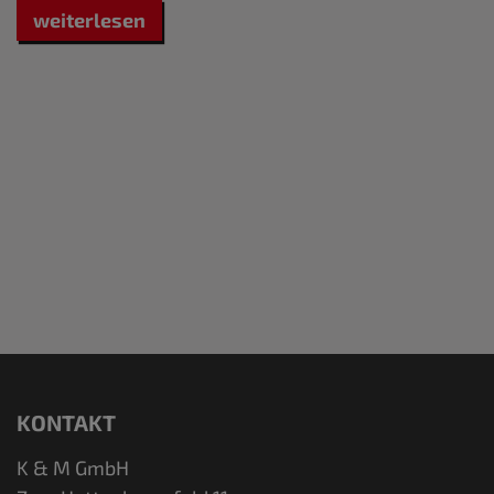
s
weiterlesen
s
n
m
a
d
M
z
KONTAKT
K & M GmbH