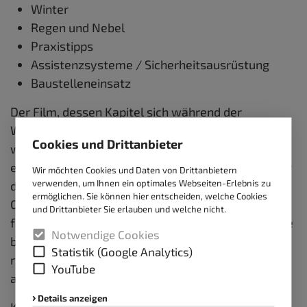
Winter
Regen und Nebel
Praxistipps
Assistenzsysteme / Sicherheitsausrüstung
Baustelleneinsatz
Der Film, dessen Kapitel sich während der
Wiedergabe auch einzeln anwählen lassen, ist ein
Cookies und Drittanbieter
wichtiger Beitrag zu mehr Verkehrssicherheit. Er
eignet sich hervorragend als Schulungsmedium für
Wir möchten Cookies und Daten von Drittanbietern
verwenden, um Ihnen ein optimales Webseiten-Erlebnis zu
die Berufskraftfahrer-Weiterbildung sowie die
ermöglichen. Sie können hier entscheiden, welche Cookies
Grundqualifikation. Wir informieren fachlich und
und Drittanbieter Sie erlauben und welche nicht.
fundiert, aber auch kompetent und qualifiziert. Eine
Notwendige Cookies
begleitende, 112-seitige, Teilnehmer-Broschüre
Statistik (Google Analytics)
rundet das neue Lehrmittel-Angebot wirkungsvoll
YouTube
ab.
Details anzeigen