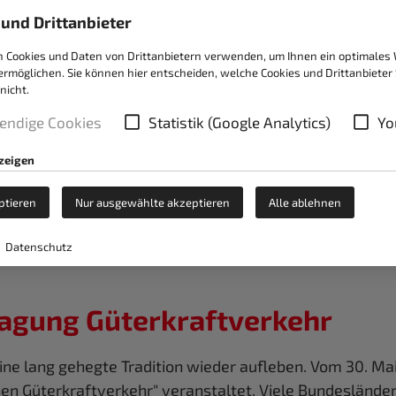
und Drittanbieter
nden Eisplatten
 Cookies und Daten von Drittanbietern verwenden, um Ihnen ein optimales
 ermöglichen. Sie können hier entscheiden, welche Cookies und Drittanbieter 
nicht.
durch Eisplatten von Lkw. Speditionsunternehmen sollt
endige Cookies
Statistik (Google Analytics)
Yo
gsweise das Dach des Fahrzeugs eisfrei zu halten. Der 
ohnende Investition ist.
nzeigen
ptieren
Nur ausgewählte akzeptieren
Alle ablehnen
Datenschutz
tagung Güterkraftverkehr
ne lang gehegte Tradition wieder aufleben. Vom 30. Mai 
 Güterkraftverkehr" veranstaltet. Viele Bundesländer 