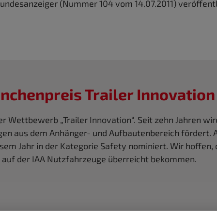
ndesanzeiger (Nummer 104 vom 14.07.2011) veröffentl
nchenpreis Trailer Innovation
 Wettbewerb „Trailer Innovation“. Seit zehn Jahren wird
n aus dem Anhänger- und Aufbautenbereich fördert. Au
sem Jahr in der Kategorie Safety nominiert. Wir hoffen
er auf der IAA Nutzfahrzeuge überreicht bekommen.