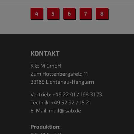
4
5
6
7
8
KONTAKT
K & M GmbH
Zum Hottenbergsfeld 11
33165 Lichtenau-Henglarn
Vertrieb: +49 22 41 / 168 31 73
Technik: +49 52 92 / 15 21
E-Mail:
mail@rsab.de
Produktion: