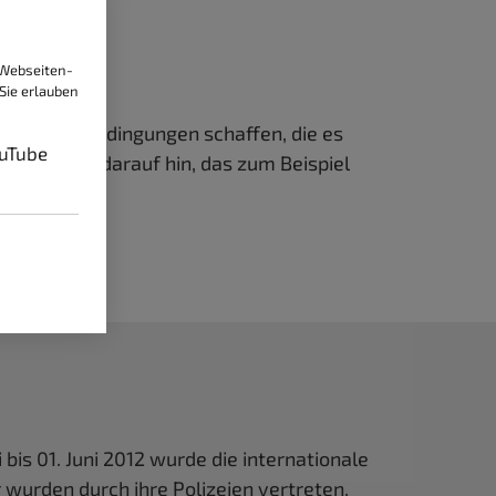
 Webseiten-
Sie erlauben
en Rahmenbedingungen schaffen, die es
uTube
ADAC weist darauf hin, das zum Beispiel
bis 01. Juni 2012 wurde die internationale
wurden durch ihre Polizeien vertreten,